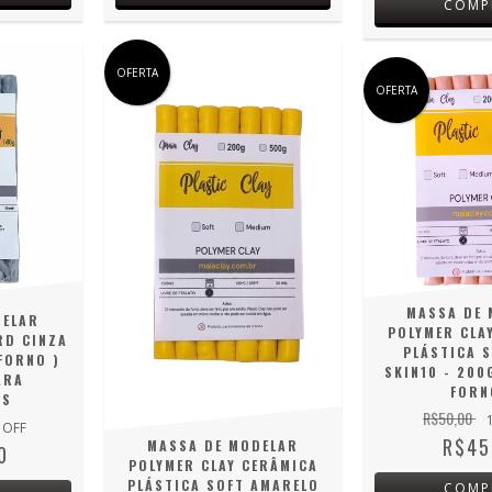
COMP
OFERTA
OFERTA
MASSA DE 
DELAR
POLYMER CLA
RD CINZA
PLÁSTICA S
FORNO )
SKIN10 - 200
ARA
FORN
AS
R$50,00
 OFF
R$45
MASSA DE MODELAR
0
POLYMER CLAY CERÂMICA
PLÁSTICA SOFT AMARELO
COMP