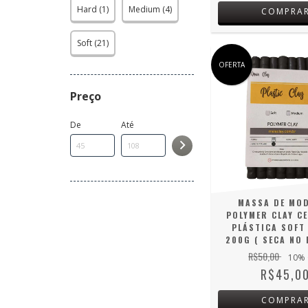
Hard (1)
Medium (4)
COMPRA
Soft (21)
OFERTA
Preço
De
Até
MASSA DE MO
POLYMER CLAY C
PLÁSTICA SOFT
200G ( SECA NO 
R$50,00
10
% 
R$45,0
COMPRA