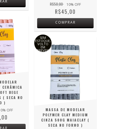
RAR
R$50,00
10
% OFF
R$45,00
COMPRAR
SEM
ESTOQUE,
VOLTO
EM
BREVE!!!
MODELAR
Y CERÂMICA
OFT BEGE
G ( SECA NO
O )
MASSA DE MODELAR
10
% OFF
POLYMER CLAY MEDIUM
,00
CINZA 500G MAIACLAY (
SECA NO FORNO )
RAR