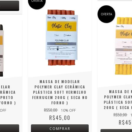
OFERTA
R
OFERTA
MASSA DE MODELAR
DELAR
POLYMER CLAY CERÂMICA
MASSA DE 
ERÂMICA
PLÁSTICA SOFT VERMELHO
POLYMER CLA
 PRETO
FERRUGEM 200G ( SECA NO
PLÁSTICA SO
FORNO )
FORNO )
200G ( SECA 
R$50,00
OFF
10
% OFF
R$50,00
0
R$45,00
R$45
R
COMPRAR