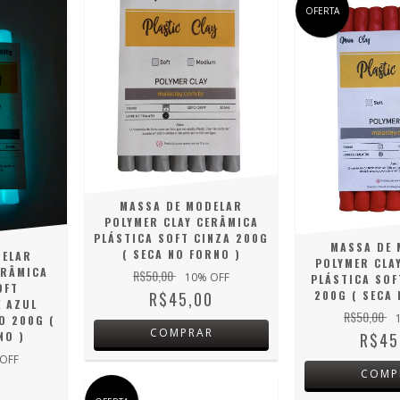
OFERTA
MASSA DE MODELAR
POLYMER CLAY CERÂMICA
PLÁSTICA SOFT CINZA 200G
MASSA DE 
( SECA NO FORNO )
DELAR
POLYMER CLA
ERÂMICA
R$50,00
10
% OFF
PLÁSTICA SOF
OFT
200G ( SECA 
R$45,00
E AZUL
R$50,00
O 200G (
COMPRAR
R$45
NO )
OFF
COMP
0