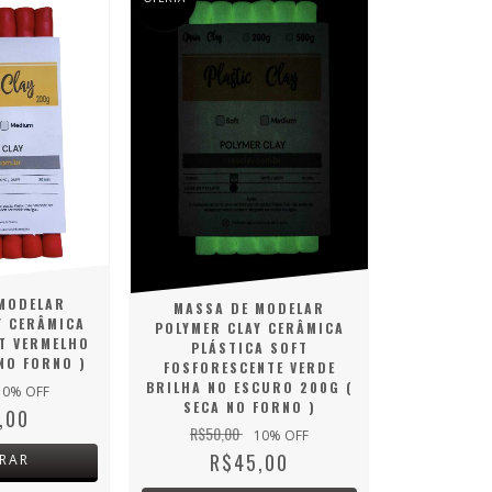
MODELAR
MASSA DE MODELAR
Y CERÂMICA
POLYMER CLAY CERÂMICA
T VERMELHO
PLÁSTICA SOFT
NO FORNO )
FOSFORESCENTE VERDE
BRILHA NO ESCURO 200G (
10
% OFF
SECA NO FORNO )
,00
R$50,00
10
% OFF
R$45,00
RAR