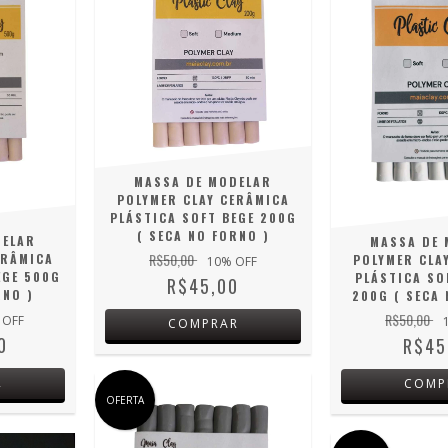
MASSA DE MODELAR
POLYMER CLAY CERÂMICA
PLÁSTICA SOFT BEGE 200G
( SECA NO FORNO )
DELAR
MASSA DE 
R$50,00
ERÂMICA
POLYMER CLA
10
% OFF
EGE 500G
PLÁSTICA SO
R$45,00
RNO )
200G ( SECA 
R$50,00
 OFF
COMPRAR
0
R$45
R
COMP
OFERTA