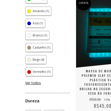
OFERTA
Amarelo (1)
Azul (1)
Branco (1)
Castanho (1)
Bege (4)
MASSA DE MO
Vermelho (1)
POLYMER CLAY C
PLÁSTICA S
Ver todos
FOSFORESCENT
BRILHA NO ESCUR
SECA NO FOR
R$50,00
10
% 
Dureza
R$45,0