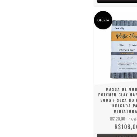
OFERTA
MASSA DE MO
POLYMER CLAY HA
500G ( SECA NO 
INDICADA P
MINIATUR
R$120,00
10
%
R$108,0