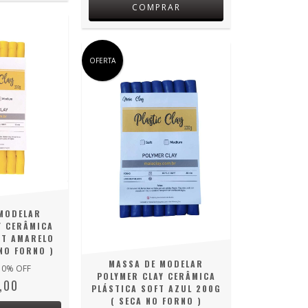
COMPRAR
OFERTA
MODELAR
Y CERÂMICA
FT AMARELO
NO FORNO )
MASSA DE MODELAR
10
% OFF
POLYMER CLAY CERÂMICA
,00
PLÁSTICA SOFT AZUL 200G
( SECA NO FORNO )