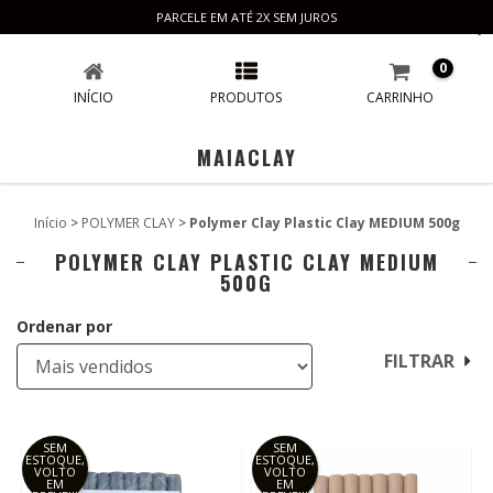
PARCELE EM ATÉ 2X SEM JUROS
POLYMER CLAY PLASTIC CLAY MEDIUM 500G
0
INÍCIO
PRODUTOS
CARRINHO
MAIACLAY
Início
>
POLYMER CLAY
>
Polymer Clay Plastic Clay MEDIUM 500g
POLYMER CLAY PLASTIC CLAY MEDIUM
500G
Ordenar por
FILTRAR
SEM
SEM
ESTOQUE,
ESTOQUE,
VOLTO
VOLTO
EM
EM